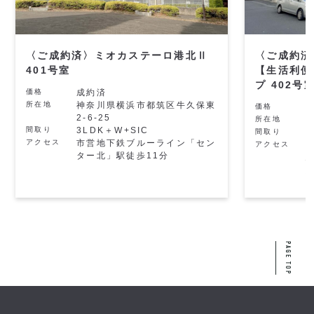
〈ご成約済〉ミオカステーロ港北Ⅱ
〈ご成約済
401号室
【生活利便
プ 402号
価格
成約済
所在地
神奈川県横浜市都筑区牛久保東
価格
2-6-25
所在地
間取り
3LDK＋W+SIC
間取り
3
アクセス
市営地下鉄ブルーライン「セン
アクセス
ター北」駅徒歩11分
PAGE TOP