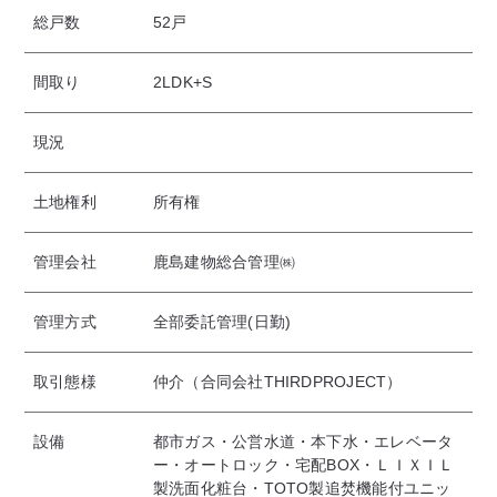
総戸数
52戸
間取り
2LDK+S
現況
土地権利
所有権
管理会社
鹿島建物総合管理㈱
管理方式
全部委託管理(日勤)
取引態様
仲介（合同会社THIRDPROJECT）
設備
都市ガス・公営水道・本下水・エレベータ
ー・オートロック・宅配BOX・ＬＩＸＩＬ
製洗面化粧台・TOTO製追焚機能付ユニッ