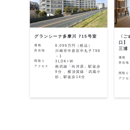
グランシーナ多摩川 715号室
〈ご
口】
価格
8,099万円（税込）
三浦
所在地
川崎市中原区中丸子798
－1
価格
間取り
3LDK+W
所在地
アクセス
南武線「向河原」駅徒歩
9分 、横須賀線「武蔵小
間取り
杉」駅徒歩14分
アクセ