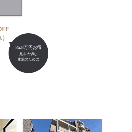
FF
込）
85.8万円お得
是非大切な
家族のために