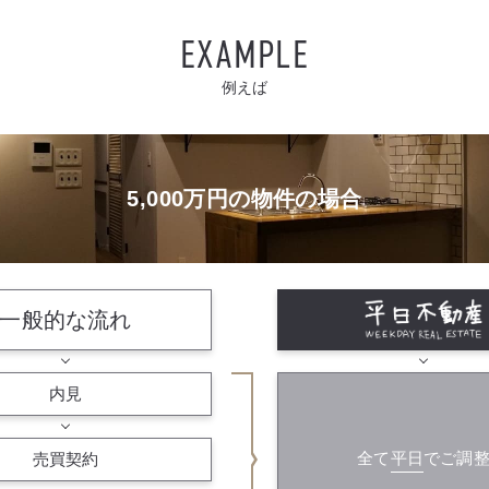
例えば
5,000万円の物件の場合
一般的な流れ
内見
全て
平日
で
ご調
売買契約