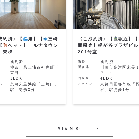
成約済〉【
海】【
三崎
〈ご成約済〉【
駅近】【
【
ペット】 ルナタウン
面採光】梶が谷プラザビ
 東棟
201号室
成約済
価格
成約済
神奈川県三浦市初声町下
所在地
川崎市高津区末長
宮田
７－１
1LDK
間取り
4LDK
ス
京急久里浜線「三崎口」
アクセス
東急田園都市線「
駅 徒歩3分
谷」駅徒歩4分
VIEW MORE