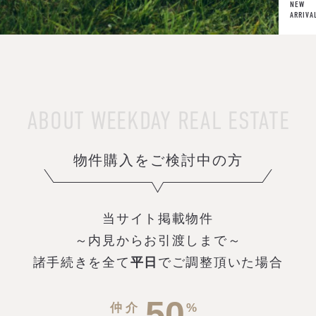
NEW
ARRIVA
物件購入をご検討中の方
当サイト掲載物件
～内見からお引渡しまで～
諸手続きを
全て
平日
でご調整頂いた場合
50
仲介
%