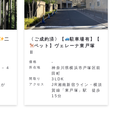
二
〈ご成約済〉【
駐車場有】【
ル
ペット】ヴェレーナ東戸塚
Ⅱ
価格
-
１－４
所在地
神奈川県横浜市戸塚区前
田町
間取り
3LDK
梶が
アクセス
JR湘南新宿ライン・横須
賀線「東戸塚」駅 徒歩
15分