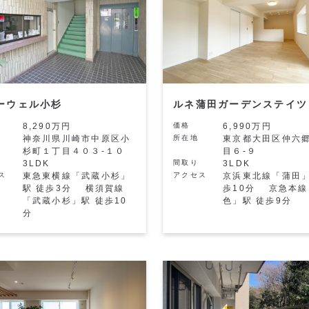
ーウェル小杉
ルネ蒲田ガーデンステイツ
8,290万円
価格
6,990万円
神奈川県川崎市中原区小
所在地
東京都大田区仲六
杉町１丁目４０３-１０
目６-９
3LDK
間取り
3LDK
ス
東急東横線「武蔵小杉」
アクセス
京浜東北線「蒲田」
駅 徒歩3分 横須賀線
歩10分 京急本線
「武蔵小杉」駅 徒歩10
色」駅 徒歩9分
分