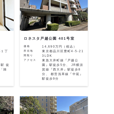
ロネスタ戸越公園 401号室
価格
14,690万円（税込）
郷１丁
所在地
東京都品川区豊町4-5-21
間取り
3LDK
アクセス
東急大井町線『戸越公
駅 徒
園』駅徒歩5分、 JR横須
「雑
賀線『西大井』駅徒歩8
分、 都営浅草線『中延』
駅徒歩9分