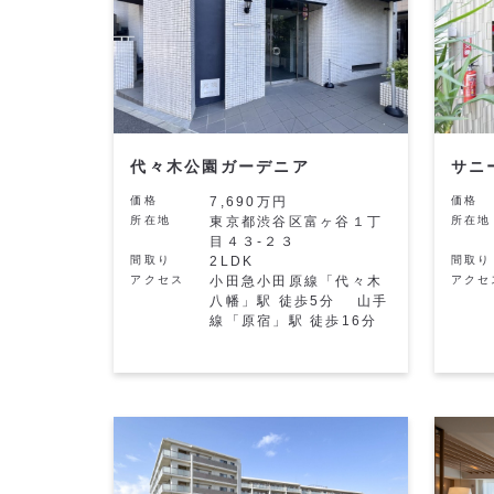
代々木公園ガーデニア
サニ
価格
7,690万円
価格
所在地
東京都渋谷区富ヶ谷１丁
所在地
目４３-２３
間取り
2LDK
間取り
アクセス
小田急小田原線「代々木
アクセ
八幡」駅 徒歩5分 山手
線「原宿」駅 徒歩16分