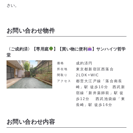
さい。
お問い合わせ物件
〈ご成約済〉【専用庭
】【買い物に便利
】サンハイツ哲学
堂
成約済円
価格
東京都新宿区西落合
所在地
2LDK+WIC
間取り
都営大江戸線「落合南長
アクセス
崎」駅 徒歩10分 西武新
宿線「新井薬師前」駅 徒
歩12分 西武池袋線「東
長崎」駅 徒歩16分
お問い合わせ内容